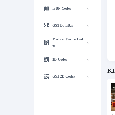
ISBN Codes
GS1 DataBar
Medical Device Cod
es
2D Codes
KI
GS1 2D Codes