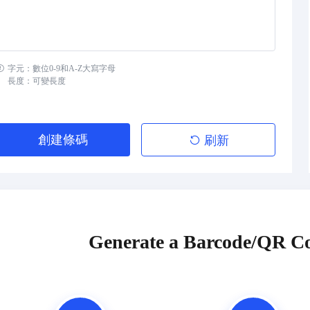
字元：數位0-9和A-Z大寫字母
長度：可變長度
創建條碼
刷新
Generate a Barcode/QR Co