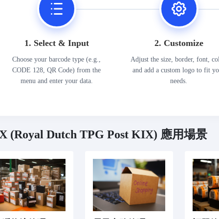
1. Select & Input
2. Customize
Choose your barcode type (e.g.,
Adjust the size, border, font, co
CODE 128, QR Code) from the
and add a custom logo to fit y
menu and enter your data.
needs.
X (Royal Dutch TPG Post KIX) 應用場景