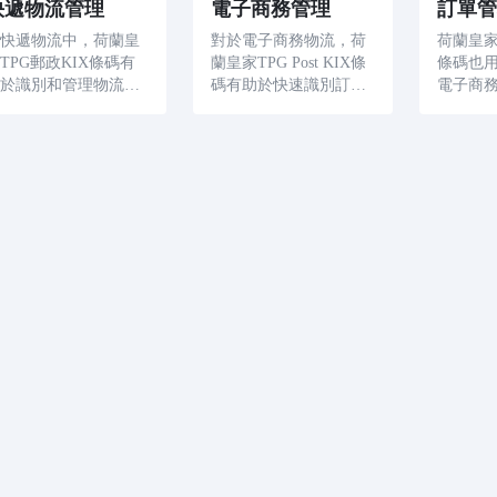
快遞物流管理
電子商務管理
訂單管
在快遞物流中，荷蘭皇
對於電子商務物流，荷
荷蘭皇家TP
TPG郵政KIX條碼有
蘭皇家TPG Post KIX條
條碼也
助於識別和管理物流資
碼有助於快速識別訂單
電子商
。 掃描這些條碼可以
和快遞物流資訊，提高
的訂單。
即時瞭解出發地、目的
電子商務運營的物流效
可以快
地、運輸管道和中轉時
率和準確性。
資訊，
間等細節，提高快遞物
名稱、
流服務的效率和可靠
而提高
性。
和準確