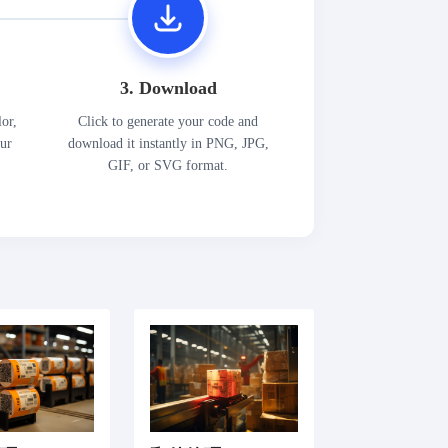
3. Download
lor,
Click to generate your code and
our
download it instantly in PNG, JPG,
GIF, or SVG format.