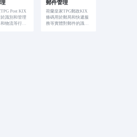
理
郵件管理
G Post KIX
荷蘭皇家TPG郵政KIX
用於識別和管理
條碼用於郵局和快遞服
務和物流等行業
務等實體對郵件的識別
 掃描這些條碼
和管理。 掃描這些條碼
速顯示訂單詳細
可以快速訪問郵件資
如訂單號、產品
訊，如來源、目的地、
數量和價格，從
郵寄時間和方法，有助
訂單管理的效率
於提高郵件管理的效率
性
和準確性。