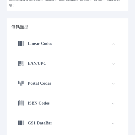
等！
條碼類型
Linear Codes
EAN/UPC
Postal Codes
ISBN Codes
GS1 DataBar