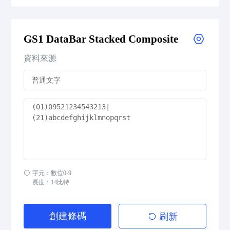
GS1 DataBar Expanded
GS1 DataBar Stacked Composite
GS1 DataBar Expanded Composite
資料來源
GS1 DataBar Expanded Stacked
GS1 DataBar Expanded Stacked Composite
GS1 DataBar Limited
GS1 DataBar Limited Composite
GS1 DataBar Omnidirectional
字元：數位0-9
長度：14比特
GS1 DataBar Omnidirectional Composite
創建條碼
刷新
GS1 DataBar Stacked