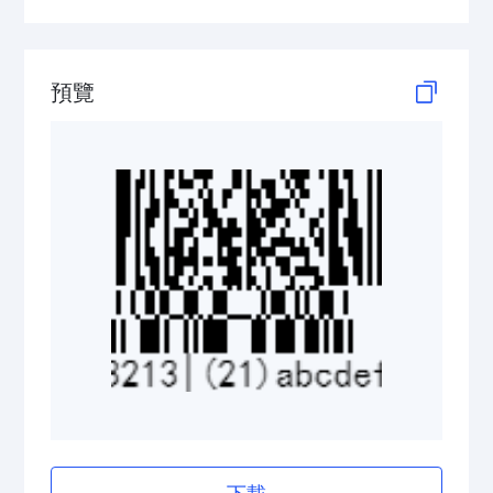
GS1 DataBar Stacked Composite
GS1 DataBar Stacked Omnidirectional
預覽
GS1 DataBar Stacked Omnidirectional Composite
GS1 DataBar Truncated
GS1 DataBar Truncated Composite
Medical Device Codes
2D Codes
GS1 2D Codes