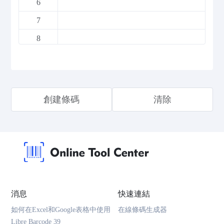
6
7
8
9
10
11
創建條碼
清除
12
13
14
15
16
消息
快速連結
17
如何在Excel和Google表格中使用
在線條碼生成器
18
Libre Barcode 39