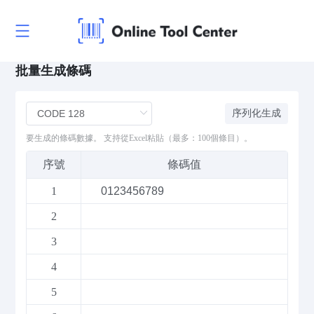
批量生成條碼
序列化生成
要生成的條碼數據。 支持從Excel粘貼（最多：100個條目）。
序號
條碼值
1
2
3
4
5