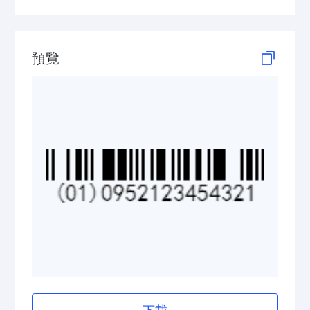
GS1 DataBar Stacked Composite
GS1 DataBar Stacked Omnidirectional
預覽
GS1 DataBar Stacked Omnidirectional Composite
GS1 DataBar Truncated
GS1 DataBar Truncated Composite
Medical Device Codes
2D Codes
GS1 2D Codes