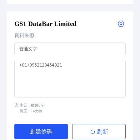
GS1 DataBar Expanded
GS1 DataBar Limited
GS1 DataBar Expanded Composite
資料來源
GS1 DataBar Expanded Stacked
GS1 DataBar Expanded Stacked Composite
GS1 DataBar Limited
GS1 DataBar Limited Composite
GS1 DataBar Omnidirectional
字元：數位0-9
長度：14比特
GS1 DataBar Omnidirectional Composite
創建條碼
刷新
GS1 DataBar Stacked