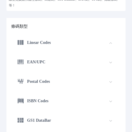
等！
條碼類型
Linear Codes
EAN/UPC
Postal Codes
ISBN Codes
GS1 DataBar