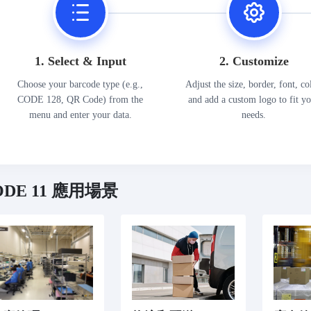
1. Select & Input
2. Customize
Choose your barcode type (e.g.,
Adjust the size, border, font, co
CODE 128, QR Code) from the
and add a custom logo to fit y
menu and enter your data.
needs.
ODE 11 應用場景