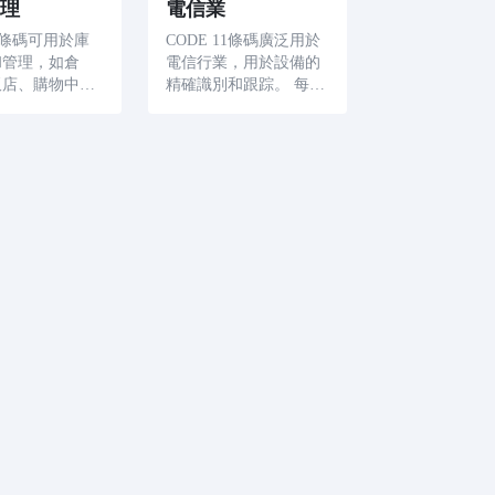
理
電信業
11條碼可用於庫
CODE 11條碼廣泛用於
和管理，如倉
電信行業，用於設備的
販店、購物中心
精確識別和跟踪。 每個
CODE11條碼
交換機、路由器和服務
速訪問產品詳細
器都分配了一個唯一的
如名稱、規格、
CODE11條碼，實現了
期和批次，提高
細緻的設備管理。
準確性和效率。