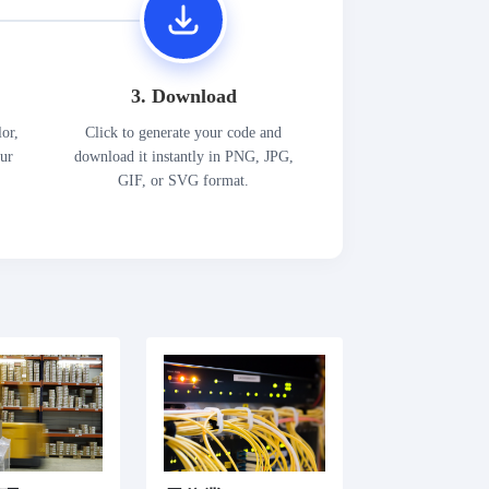
3. Download
lor,
Click to generate your code and
our
download it instantly in PNG, JPG,
GIF, or SVG format.