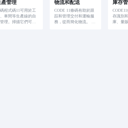
生產管理
物流和配送
庫存管
碼程式碼11可用於工
CODE 11條碼有助於跟
CODE
廠、車間等生產線的自
踪和管理交付和運輸服
存識別
動管理。掃描它們可即
務，從而簡化物流。 掃
庫、量
時瞭解生產線的細節，
描條碼可以顯示貨物的
等。掃描
從設備到工藝時間表，
重要數據，包括原產
可以快
提高生產線的效率和輸
地、目的地和運輸細
資訊，
出質量。
節，從而提高物流網絡
生產日
的效率和可靠性。
庫存的