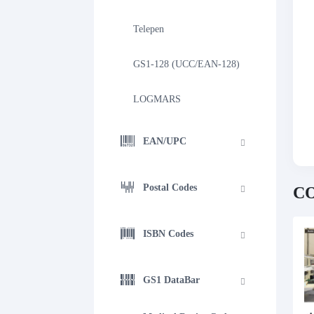
Telepen
GS1-128 (UCC/EAN-128)
LOGMARS
EAN/UPC
Postal Codes
C
ISBN Codes
GS1 DataBar