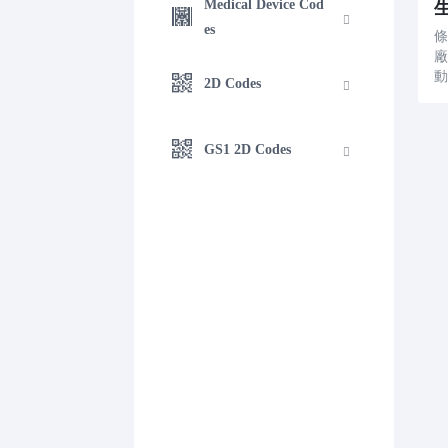
Medical Device Cod
es
條
2D Codes
GS1 2D Codes