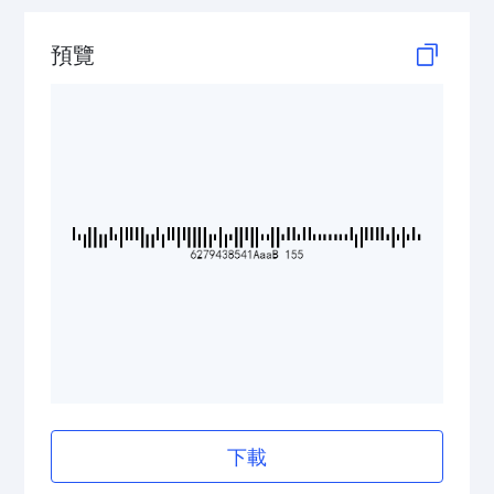
GS1 DataBar
預覽
Medical Device Codes
2D Codes
GS1 2D Codes
下載