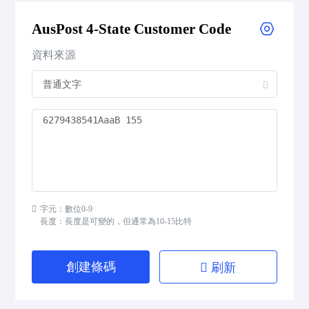
Royal Mail 4-State Customer Code
AusPost 4-State Customer Code
Japan Post 4-State Customer Code
資料來源
AusPost 4-State Customer Code
Deutsche Post Identcode
Deutsche Post Leitcode
USPS Intelligent Mail Barcode
字元：數位0-9
USPS PLANET
長度：長度是可變的，但通常為10-15比特
USPS POSTNET
創建條碼
刷新
ISBN Codes