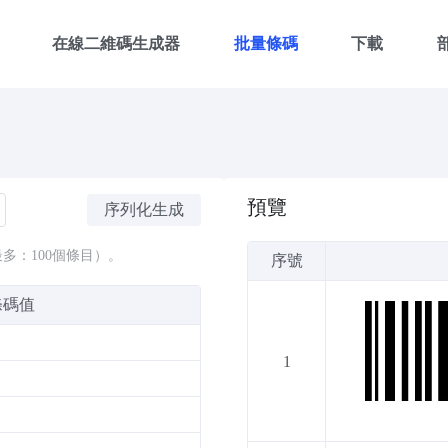
在線二維碼生成器
批量條碼
下載
預覽
序列化生成
最多：100個條目）。
序號
條碼值
1