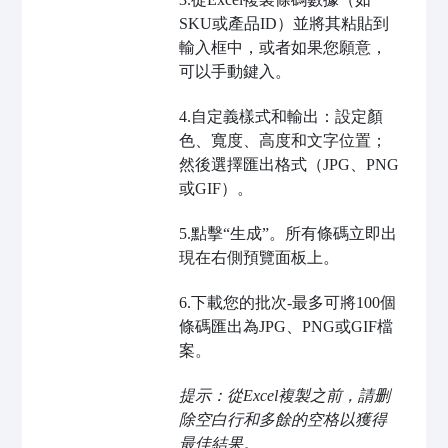
SKU或產品ID）並將其粘貼到
輸入框中，或者如果您願意，
可以手動鍵入。
4.自定義樣式和輸出：設定顏
色、寬度、高度和文字位置；
然後選擇匯出格式（JPG、PNG
或GIF）。
5.點擊“生成”。所有條碼立即出
現在右側預覽面板上。
6.下載您的批次-最多可將100個
條碼匯出為JPG、PNG或GIF檔
案。
提示：從Excel複製之前，請删
除空白行和多餘的空格以獲得
最佳結果。