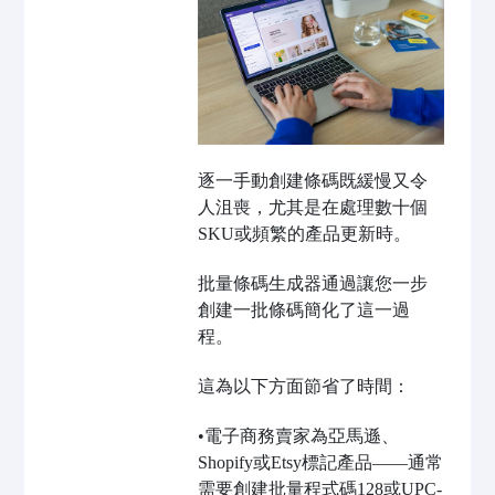
逐一手動創建條碼既緩慢又令
人沮喪，尤其是在處理數十個
SKU或頻繁的產品更新時。
批量條碼生成器通過讓您一步
創建一批條碼簡化了這一過
程。
這為以下方面節省了時間：
•電子商務賣家為亞馬遜、
Shopify或Etsy標記產品——通常
需要創建批量程式碼128或UPC-