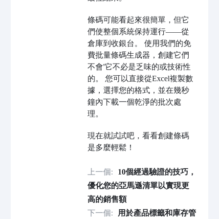
條碼可能看起來很簡單，但它
們使整個系統保持運行——從
倉庫到收銀台。 使用我們的免
費批量條碼生成器，創建它們
不會
'
它不必是乏味的或技術性
的。 您可以直接從Excel複製數
據，選擇您的格式，並在幾秒
鐘內下載一個乾淨的批次處
理。
現在就試試吧，看看創建條碼
是多麼輕鬆！
上一個:
10個經過驗證的技巧，
優化您的亞馬遜清單以實現更
高的銷售額
下一個:
用於產品標籤和庫存管