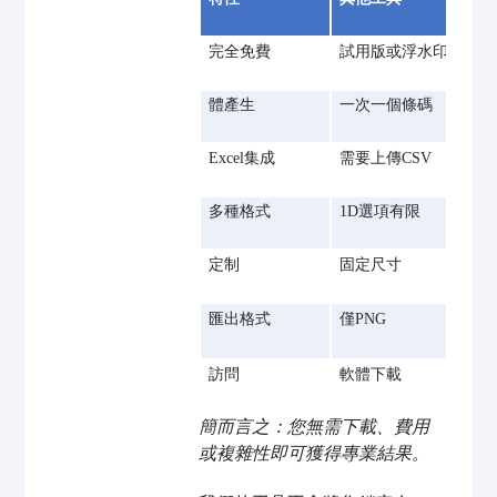
完全免費
試用版或浮水印
體產生
一次一個條碼
Excel集成
需要上傳CSV
多種格式
1D選項有限
定制
固定尺寸
匯出格式
僅PNG
訪問
軟體下載
簡而言之：您無需下載、費用
或複雜性即可獲得專業結果。