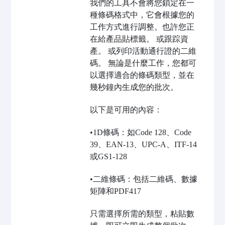
我們的工具不會將您鎖定在一
種條碼格式中，它會根據您的
工作方式進行調整。也許您正
在給產品貼標籤。 或跟踪資
產。 或列印活動通行證的二維
碼。 無論是什麼工作，您都可
以選擇適合的條碼類型，並在
幾秒鐘內生成您的批次。
以下是可用的內容：
•1D條碼：如Code 128、Code
39、EAN-13、UPC-A、ITF-14
或GS1-128
•二維條碼：包括二維碼、數據
矩陣和PDF417
只需選擇所需的類型，粘貼數