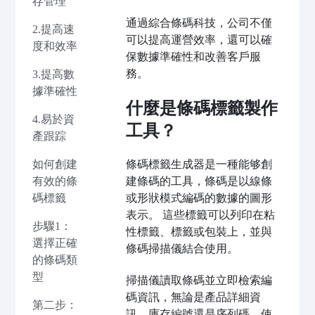
存管理
通過綜合條碼科技，公司不僅
2.提高速
可以提高運營效率，還可以確
度和效率
保數據準確性和改善客戶服
務。
3.提高數
據準確性
什麼是條碼標籤製作
4.易於資
工具？
產跟踪
條碼標籤生成器是一種能够創
如何創建
建條碼的工具，條碼是以線條
有效的條
或形狀模式編碼的數據的圖形
碼標籤
表示。 這些標籤可以列印在粘
步驟1：
性標籤、標籤或包裝上，並與
選擇正確
條碼掃描儀結合使用。
的條碼類
型
掃描儀讀取條碼並立即檢索編
碼資訊，無論是產品詳細資
第二步：
訊、庫存編號還是序列碼，使